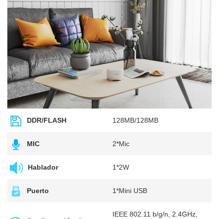
DDR/FLASH
128MB/128MB
MIC
2*Mic
Hablador
1*2W
Puerto
1*Mini USB
IEEE 802.11 b/g/n, 2.4GHz,